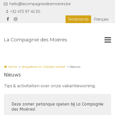
Overslaan en naar de inhoud gaan
hello@lacompagniedesmoeres.be
+32 473 97 45 30
Nederlands
Français
La Compagnie des Moëres
Home
Vergaderen en Zakelijk verblijf
Nieuws
Nieuws
Tips & activiteiten over onze vakantiewoning.
Deze zomer petanque spelen bij La Compagnie
des Moëres!