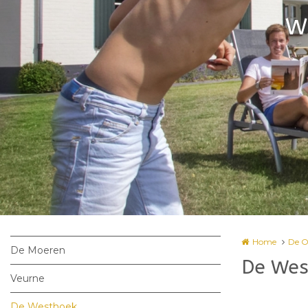
We
Home
De 
De Moeren
De Wes
Veurne
De Westhoek