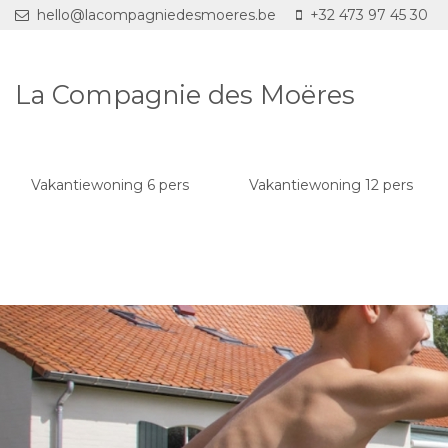
Overslaan en naar de inhoud gaan
hello@lacompagniedesmoeres.be
+32 473 97 45 30
La Compagnie des Moëres
Vakantiewoning 6 pers
Vakantiewoning 12 pers