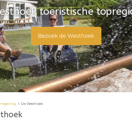
sthoek toeristische topregi
Omgeving
De Westhoek
thoek