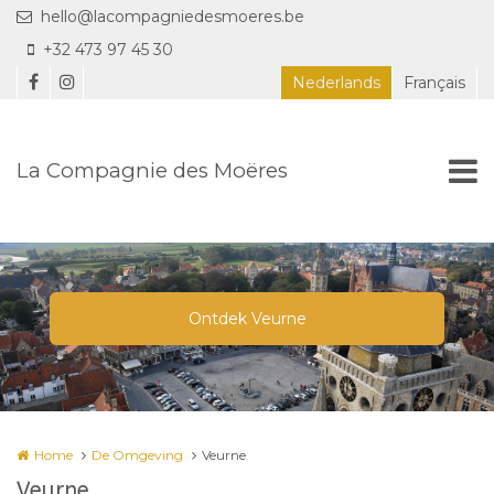
Overslaan en naar de inhoud gaan
hello@lacompagniedesmoeres.be
+32 473 97 45 30
Nederlands
Français
La Compagnie des Moëres
Home
De Omgeving
Veurne
Veurne