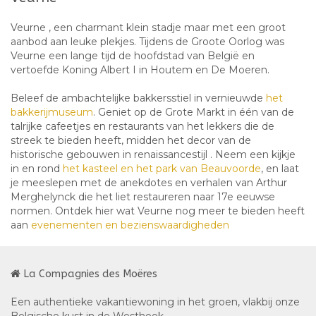
Veurne , een charmant klein stadje maar met een groot
aanbod aan leuke plekjes. Tijdens de Groote Oorlog was
Veurne een lange tijd de hoofdstad van België en
vertoefde Koning Albert I in Houtem en De Moeren.
Beleef de ambachtelijke bakkersstiel in vernieuwde
het
bakkerijmuseum
. Geniet op de Grote Markt in één van de
talrijke cafeetjes en restaurants van het lekkers die de
streek te bieden heeft, midden het decor van de
historische gebouwen in renaissancestijl . Neem een kijkje
in en rond
het kasteel en het park van Beauvoorde
, en laat
je meeslepen met de anekdotes en verhalen van Arthur
Merghelynck die het liet restaureren naar 17e eeuwse
normen. Ontdek hier wat Veurne nog meer te bieden heeft
aan
evenementen en bezienswaardigheden
La Compagnies des Moëres
Een authentieke vakantiewoning in het groen, vlakbij onze
Belgische kust in de Westhoek