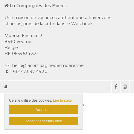
La Compagnies des Moëres
Une maison de vacances authentique à travers des
champs, près de la côte dans le Westhoek
Moerkerkestraat 3
8630 Veurne
België
BE 0665 534 321
hello@lacompagniedesmoeres.be
+32 473 97 45 30

Ce site utilise des cookies.
Lire la suite
Website door Livalos
Accept all
Accept necessary only