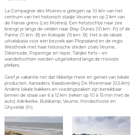
La Compagnie des Moëres is gelegen op 10 km van het
centrum van het historisch stadje Veurne en op 2 km van
de Franse grens (Les Moëres). Een fietstochtje naar zee
brengt je langs de velden naar Bray-Dunes (10 km -Fr) of de
Panne (11 km -B) en Koksijde (15 km- B). Het is de ideale
uitvalsbasis voor een bezoek aan Plopsaland en de regio
Westhoek met haar historische steden zoals Veurne,
Diksmuide, Poperinge en Ieper. Talrijke fiets – en
wandeltochten werden uitgetekend langs de mooiste
plekjes.
Geef je vakantie net dat tikkeltje meer en geniet van lokale
producten. Aanraders: Kaasboerderij De Moerenaar (0,5 km).
Andere lokale bakkers en voedingszaken zijn bereikbaar
binnen de straal van 6 à 12 km (reken op 10 à 15 min met de
auto) Adinkerke, Bulskamp, Veurne, Hondschoote en
Ghyvelde (Fr) .