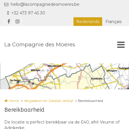
Overslaan en naar de inhoud gaan
hello@lacompagniedesmoeres.be
+32 473 97 45 30
Nederlands
Français
La Compagnie des Moëres
Home
Vergaderen en Zakelijk verblijf
Bereikbaarheid
Bereikbaarheid
De locatie is perfect bereikbaar via de E40, afrit Veurne of
Adinkerke.