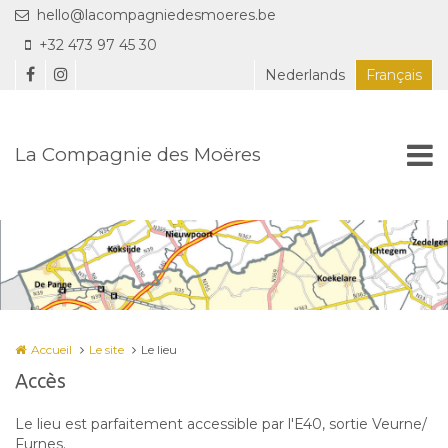
Aller au contenu principal
hello@lacompagniedesmoeres.be
+32 473 97 45 30
Nederlands
Français
La Compagnie des Moëres
Accueil
Le site
Le lieu
Accès
Le lieu est parfaitement accessible par l'E40, sortie Veurne/
Furnes.