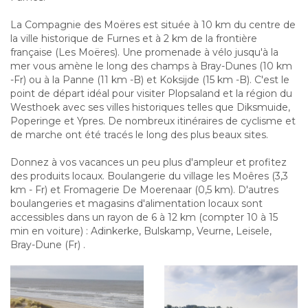
La Compagnie des Moëres est située à 10 km du centre de
la ville historique de Furnes et à 2 km de la frontière
française (Les Moëres). Une promenade à vélo jusqu'à la
mer vous amène le long des champs à Bray-Dunes (10 km
-Fr) ou à la Panne (11 km -B) et Koksijde (15 km -B). C'est le
point de départ idéal pour visiter Plopsaland et la région du
Westhoek avec ses villes historiques telles que Diksmuide,
Poperinge et Ypres. De nombreux itinéraires de cyclisme et
de marche ont été tracés le long des plus beaux sites.
Donnez à vos vacances un peu plus d'ampleur et profitez
des produits locaux. Boulangerie du village les Moêres (3,3
km - Fr) et Fromagerie De Moerenaar (0,5 km). D'autres
boulangeries et magasins d'alimentation locaux sont
accessibles dans un rayon de 6 à 12 km (compter 10 à 15
min en voiture) : Adinkerke, Bulskamp, Veurne, Leisele,
Bray-Dune (Fr) .