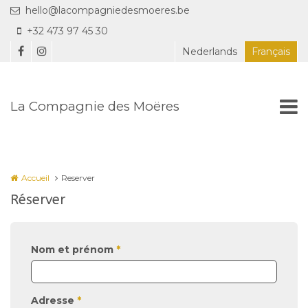
Aller au contenu principal
hello@lacompagniedesmoeres.be
+32 473 97 45 30
Nederlands
Français
La Compagnie des Moëres
Accueil
Reserver
Réserver
Nom et prénom
*
Adresse
*