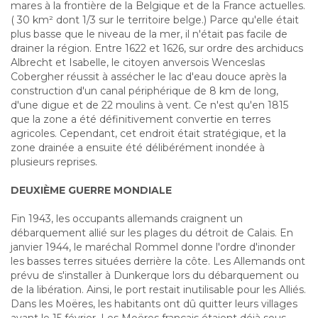
mares à la frontière de la Belgique et de la France actuelles.
( 30 km² dont 1/3 sur le territoire belge.) Parce qu'elle était
plus basse que le niveau de la mer, il n'était pas facile de
drainer la région. Entre 1622 et 1626, sur ordre des archiducs
Albrecht et Isabelle, le citoyen anversois Wenceslas
Cobergher réussit à assécher le lac d'eau douce après la
construction d'un canal périphérique de 8 km de long,
d'une digue et de 22 moulins à vent. Ce n'est qu'en 1815
que la zone a été définitivement convertie en terres
agricoles. Cependant, cet endroit était stratégique, et la
zone drainée a ensuite été délibérément inondée à
plusieurs reprises.
DEUXIÈME GUERRE MONDIALE
Fin 1943, les occupants allemands craignent un
débarquement allié sur les plages du détroit de Calais. En
janvier 1944, le maréchal Rommel donne l'ordre d'inonder
les basses terres situées derrière la côte. Les Allemands ont
prévu de s'installer à Dunkerque lors du débarquement ou
de la libération. Ainsi, le port restait inutilisable pour les Alliés.
Dans les Moëres, les habitants ont dû quitter leurs villages
avant le 15 février. Les Moëres français étaient déjà sous